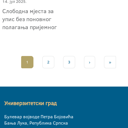
14. јул 2025.
Слободна мјеста за
упис без поновног
полагања пријемног
1
2
3
›
»
Универзитетски град
Булевар војводе Петра Бојовића
Бања Лука, Република Српска