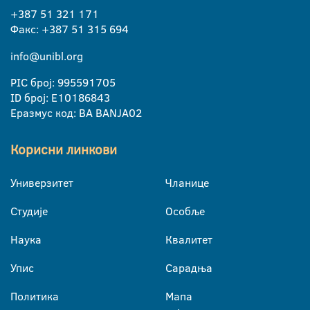
+387 51 321 171
Факс: +387 51 315 694
info@unibl.org
PIC број: 995591705
ID број: E10186843
Еразмус код: BA BANJA02
Корисни линкови
Универзитет
Чланице
Студије
Особље
Наука
Квалитет
Упис
Сарадња
Политика
Мапа