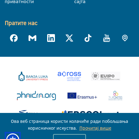
приватности
сајта
Пратите нас
Ова веб страница користи колачиће ради побољшања
корисничког искуства.
Прочитај више
Универзитет у Бањој Луци © 2026