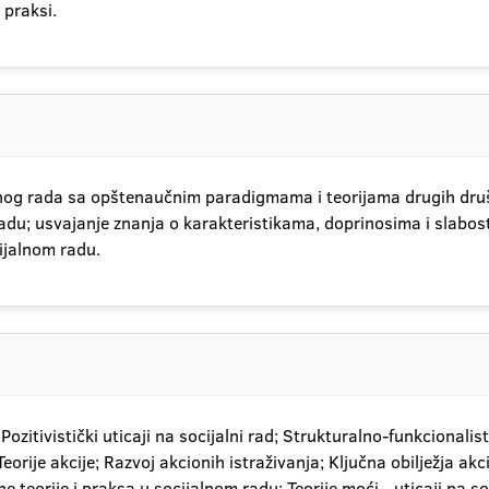
 praksi.
lnog rada sa opštenaučnim paradigmama i teorijama drugih društ
du; usvajanje znanja o karakteristikama, doprinosima i slabosti
ijalnom radu.
; Pozitivistički uticaji na socijalni rad; Strukturalno-funkcionalis
orije akcije; Razvoj akcionih istraživanja; Ključna obilježja akc
e teorije i praksa u socijalnom radu; Teorije moći - uticaji na s