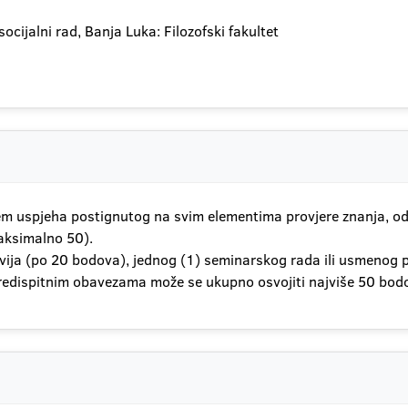
socijalni rad, Banja Luka: Filozofski fakultet
em uspjeha postignutog na svim elementima provjere znanja, o
aksimalno 50).
okvija (po 20 bodova), jednog (1) seminarskog rada ili usmeno
redispitnim obavezama može se ukupno osvojiti najviše 50 bod