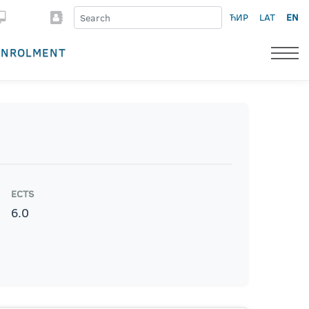
ЋИР
LAT
EN
ENROLMENT
ECTS
6.0