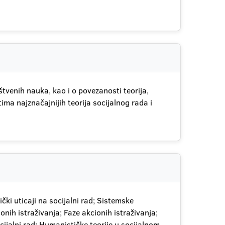
venih nauka, kao i o povezanosti teorija,
ma najznačajnijih teorija socijalnog rada i
tički uticaji na socijalni rad; Sistemske
ionih istraživanja; Faze akcionih istraživanja;
ocijalni rad; Humanističke teorije u socijalnom