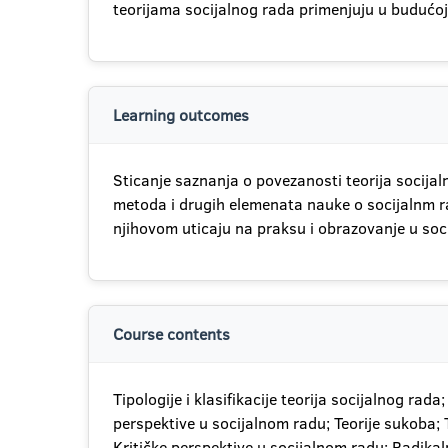
teorijama socijalnog rada primenjuju u budućoj
Learning outcomes
Sticanje saznanja o povezanosti teorija socija
metoda i drugih elemenata nauke o socijalnm ra
njihovom uticaju na praksu i obrazovanje u soc
Course contents
Tipologije i klasifikacije teorija socijalnog rada
perspektive u socijalnom radu; Teorije sukoba; Te
Kritičke perspektive u socijalnom radu; Radikaln