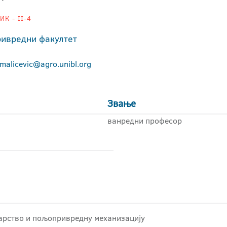
К - II-4
ивредни факултет
malicevic@agro.unibl.org
Звање
ванредни професор
арство и пољопривредну механизацију