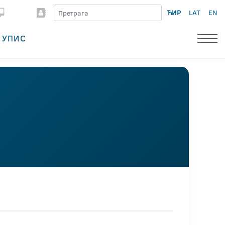
ЋИР
LAT
EN
УПИС