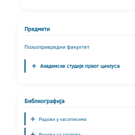
Предмети
Пољопривредни факултет
Академске студије првог циклуса
Библиографија
Радови у часописима
Радови са скупова