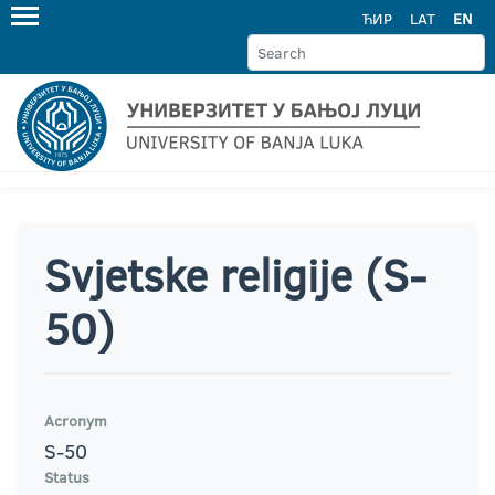
ЋИР
LAT
EN
Svjetske religije (S-
50)
Acronym
S-50
Status