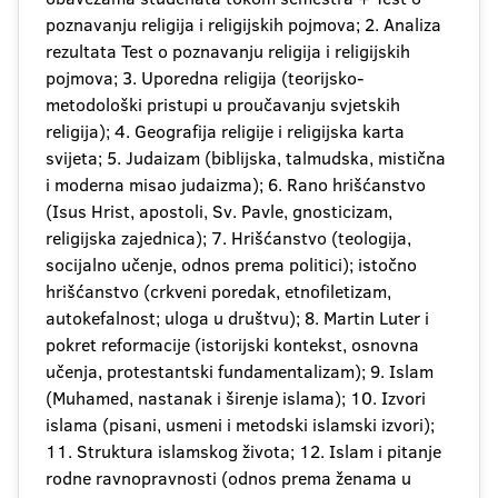
poznavanju religija i religijskih pojmova; 2. Analiza
rezultata Test o poznavanju religija i religijskih
pojmova; 3. Uporedna religija (teorijsko-
metodološki pristupi u proučavanju svjetskih
religija); 4. Geografija religije i religijska karta
svijeta; 5. Judaizam (biblijska, talmudska, mistična
i moderna misao judaizma); 6. Rano hrišćanstvo
(Isus Hrist, apostoli, Sv. Pavle, gnosticizam,
religijska zajednica); 7. Hrišćanstvo (teologija,
socijalno učenje, odnos prema politici); istočno
hrišćanstvo (crkveni poredak, etnofiletizam,
autokefalnost; uloga u društvu); 8. Martin Luter i
pokret reformacije (istorijski kontekst, osnovna
učenja, protestantski fundamentalizam); 9. Islam
(Muhamed, nastanak i širenje islama); 10. Izvori
islama (pisani, usmeni i metodski islamski izvori);
11. Struktura islamskog života; 12. Islam i pitanje
rodne ravnopravnosti (odnos prema ženama u