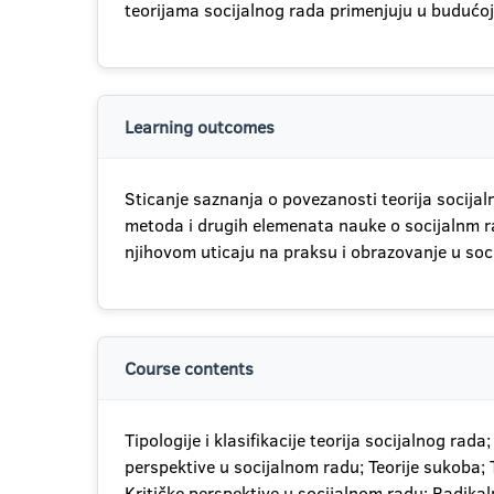
teorijama socijalnog rada primenjuju u budućoj
Learning outcomes
Sticanje saznanja o povezanosti teorija socija
metoda i drugih elemenata nauke o socijalnm ra
njihovom uticaju na praksu i obrazovanje u soc
Course contents
Tipologije i klasifikacije teorija socijalnog rada
perspektive u socijalnom radu; Teorije sukoba; Te
Kritičke perspektive u socijalnom radu; Radikaln