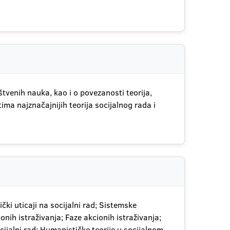
venih nauka, kao i o povezanosti teorija,
ma najznačajnijih teorija socijalnog rada i
tički uticaji na socijalni rad; Sistemske
ionih istraživanja; Faze akcionih istraživanja;
ocijalni rad; Humanističke teorije u socijalnom