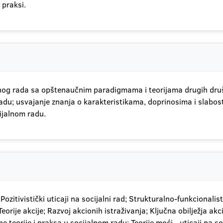
 praksi.
lnog rada sa opštenaučnim paradigmama i teorijama drugih društ
du; usvajanje znanja o karakteristikama, doprinosima i slabosti
ijalnom radu.
; Pozitivistički uticaji na socijalni rad; Strukturalno-funkcionalis
orije akcije; Razvoj akcionih istraživanja; Ključna obilježja akc
e teorije i praksa u socijalnom radu; Teorije moći - uticaji na s