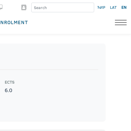
ЋИР
LAT
EN
ENROLMENT
ECTS
6.0