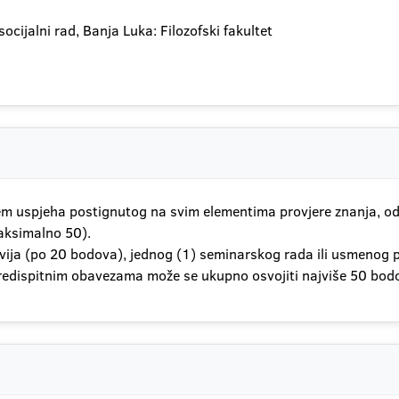
socijalni rad, Banja Luka: Filozofski fakultet
em uspjeha postignutog na svim elementima provjere znanja, o
aksimalno 50).
okvija (po 20 bodova), jednog (1) seminarskog rada ili usmeno
redispitnim obavezama može se ukupno osvojiti najviše 50 bod