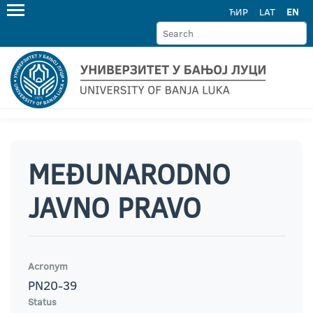
ЋИР
LAT
EN
MEĐUNARODNO
JAVNO PRAVO
Acronym
PN20-39
Status