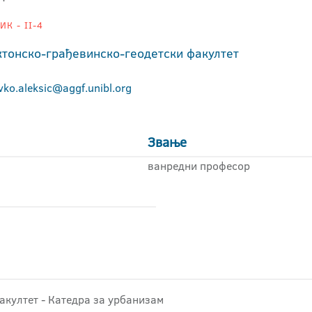
К - II-4
ктонско-грађевинско-геодетски факултет
vko.aleksic@aggf.unibl.org
Звање
ванредни професор
факултет - Катедра за урбанизам