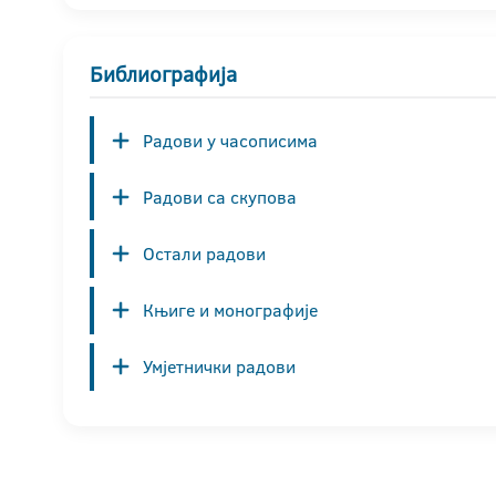
Библиографија
Радови у часописима
Радови са скупова
Остали радови
Књиге и монографије
Умјетнички радови