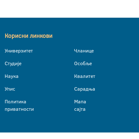
Корисни линкови
Универзитет
Чланице
Студије
Особље
Наука
Квалитет
Упис
Сарадња
Политика
Мапа
приватности
сајта