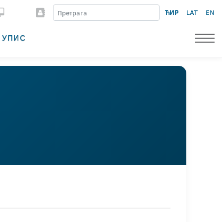
ЋИР
LAT
EN
УПИС