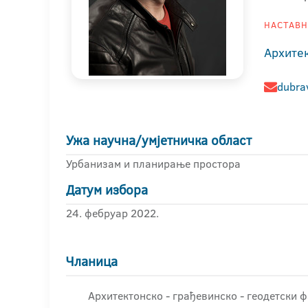
НАСТАВНИ
Архите
dubra
Ужа научна/умјетничка област
Урбанизам и планирање простора
Датум избора
24. фебруар 2022.
Чланица
Архитектонско - грађевинскo - геодетски 