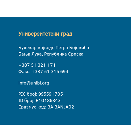
Универзитетски град
Булевар војводе Петра Бојовића
Бања Лука, Република Српска
+387 51 321 171
Факс: +387 51 315 694
info@unibl.org
PIC број: 995591705
ID број: E10186843
Еразмус код: BA BANJA02