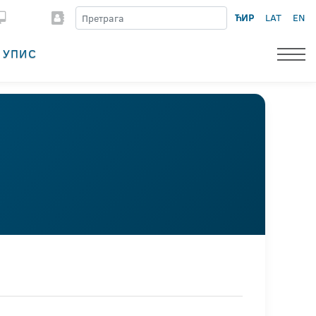
ЋИР
LAT
EN
УПИС