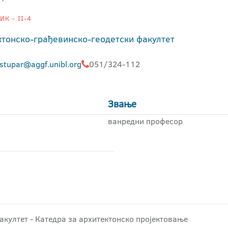
К - II-4
ктонско-грађевинско-геодетски факултет
.stupar@aggf.unibl.org
051/324-112
Звање
ванредни професор
факултет - Катедра за архитектонско пројектовање