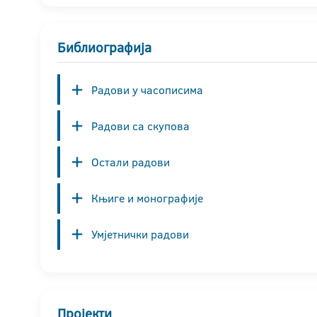
Библиографија
Радови у часописима
Радови са скупова
Остали радови
Књиге и монографије
Умјетнички радови
Пројекти