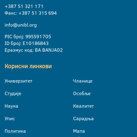
+387 51 321 171
Факс: +387 51 315 694
info@unibl.org
PIC број: 995591705
ID број: E10186843
Еразмус код: BA BANJA02
Корисни линкови
Универзитет
Чланице
Студије
Особље
Наука
Квалитет
Упис
Сарадња
Политика
Мапа