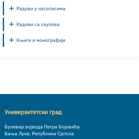
Радови у часописима
Радови са скупова
Књиге и монографије
Универзитетски град
Булевар војводе Петра Бојовића
Бања Лука, Република Српска