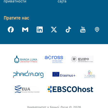
приватности
сајта
Пратите нас
Универзитет у Бањој Луци © 2026