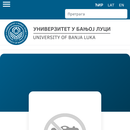
ЋИР
LAT
EN