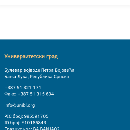
Универзитетски град
Булевар војводе Петра Бојовића
Бања Лука, Република Српска
+387 51 321 171
Факс: +387 51 315 694
info@unibl.org
PIC број: 995591705
ID број: E10186843
Еразмус код: BA BANJA02