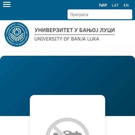
ЋИР
LAT
EN