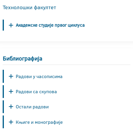
Технолошки факултет
Академске студије првог циклуса
Библиографија
Радови у часописима
Радови са скупова
Остали радови
Књиге и монографије