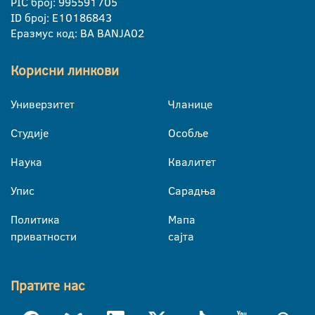
PIC број: 995591705
ID број: E10186843
Еразмус код: BA BANJA02
Корисни линкови
Универзитет
Чланице
Студије
Особље
Наука
Квалитет
Упис
Сарадња
Политика
Мапа
приватности
сајта
Пратите нас