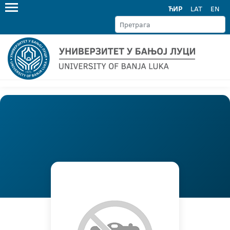
ЋИР
LAT
EN