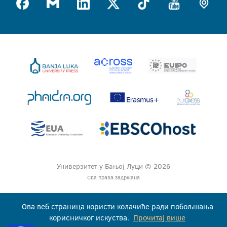
Универзитет у Бањој Луци © 2026
Сва права задржана
Ова веб страница користи колачиће ради побољшања
корисничког искуства.
Прочитај више