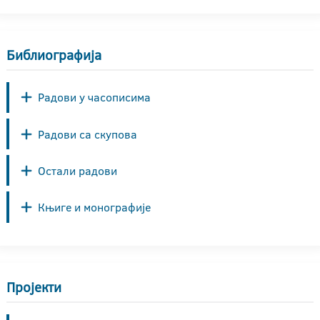
Библиографија
Радови у часописима
Радови са скупова
Остали радови
Књиге и монографије
Пројекти