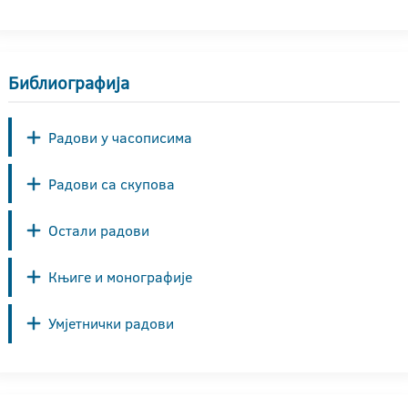
Библиографија
Радови у часописима
Радови са скупова
Остали радови
Књиге и монографије
Умјетнички радови