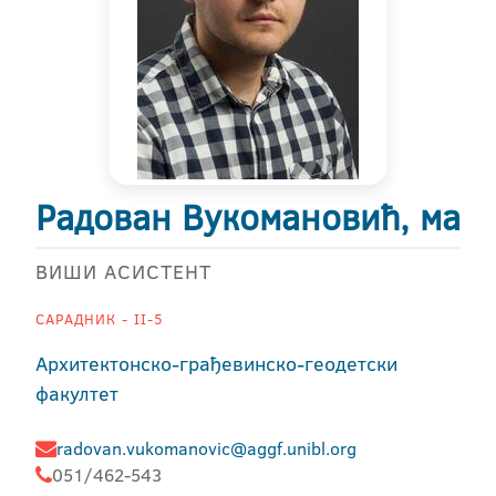
Радован Вукомановић, ма
ВИШИ АСИСТЕНТ
САРАДНИК - II-5
Архитектонско-грађевинско-геодетски
факултет
radovan.vukomanovic@aggf.unibl.org
051/462-543