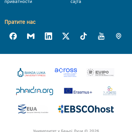
приватности
сајта
Пратите нас
Универзитет у Бањој Луци © 2026