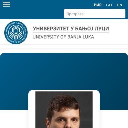
ЋИР
LAT
EN