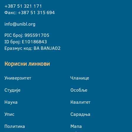
+387 51 321 171
Факс: +387 51 315 694
info@unibl.org
PIC број: 995591705
ID број: E10186843
Еразмус код: BA BANJA02
Корисни линкови
Универзитет
Чланице
Студије
Особље
Наука
Квалитет
Упис
Сарадња
Политика
Мапа