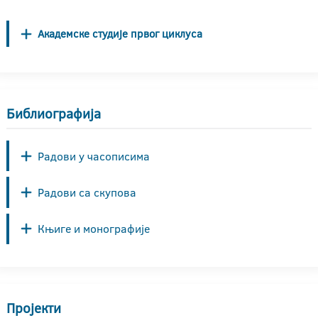
Академске студије првог циклуса
Библиографија
Радови у часописима
Радови са скупова
Књиге и монографије
Пројекти