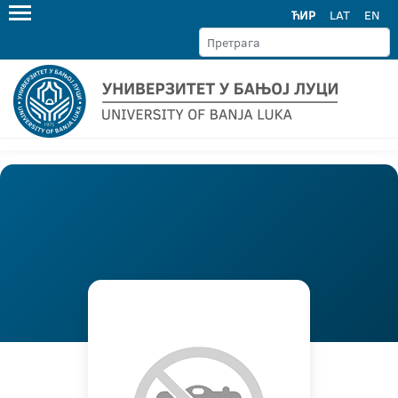
ЋИР
LAT
EN