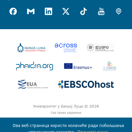
Универзитет у Бањој Луци © 2026
Сва права задржана
Ова веб страница користи колачиће ради побољшања
корисничког искуства.
Прочитај више