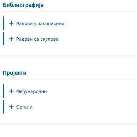
Библиографија
Радови у часописима
Радови са скупова
Пројекти
Међународни
Остали