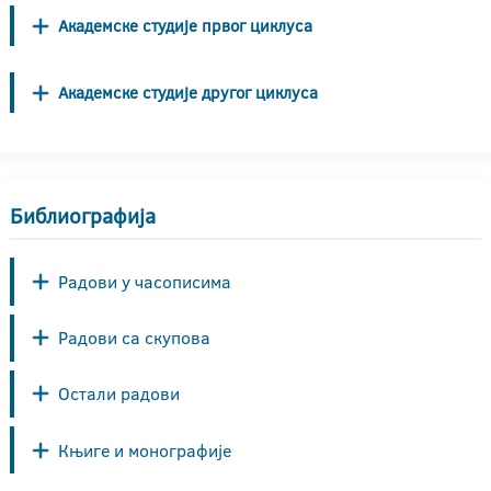
Академске студије првог циклуса
Академске студије другог циклуса
Библиографија
Радови у часописима
Радови са скупова
Остали радови
Књиге и монографије