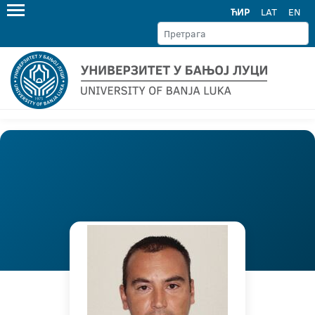
ЋИР
LAT
EN