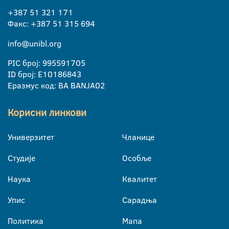
+387 51 321 171
Факс: +387 51 315 694
info@unibl.org
PIC број: 995591705
ID број: E10186843
Еразмус код: BA BANJA02
Корисни линкови
Универзитет
Чланице
Студије
Особље
Наука
Квалитет
Упис
Сарадња
Политика
Мапа