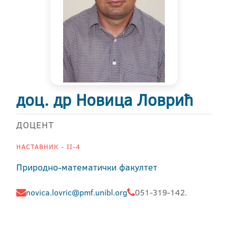
доц. др Новица Ловрић
ДОЦЕНТ
НАСТАВНИК - II-4
Природно-математички факултет
novica.lovric@pmf.unibl.org
051-319-142.