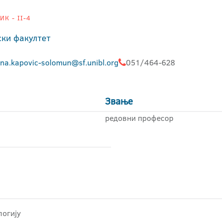
К - II-4
ки факултет
ana.kapovic-solomun@sf.unibl.org
051/464-628
Звање
редовни професор
логију