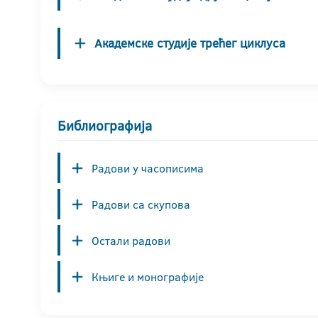
Академске студије трећег циклуса
Библиографија
Радови у часописима
Радови са скупова
Остали радови
Књиге и монографије