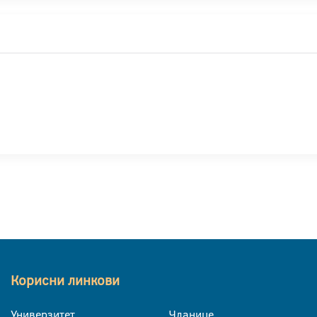
Корисни линкови
Универзитет
Чланице