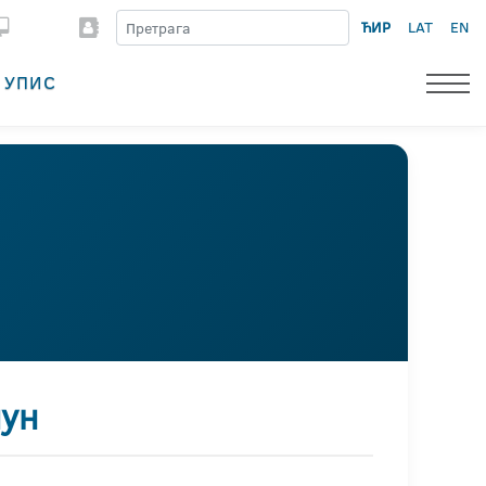
ЋИР
LAT
EN
УПИС
мун