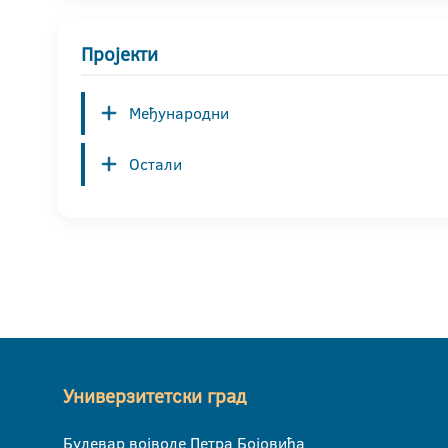
Пројекти
Међународни
Остали
Универзитетски град
Булевар војводе Петра Бојовића