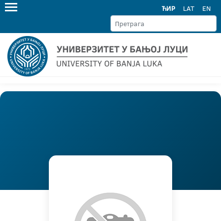
ЋИР
LAT
EN