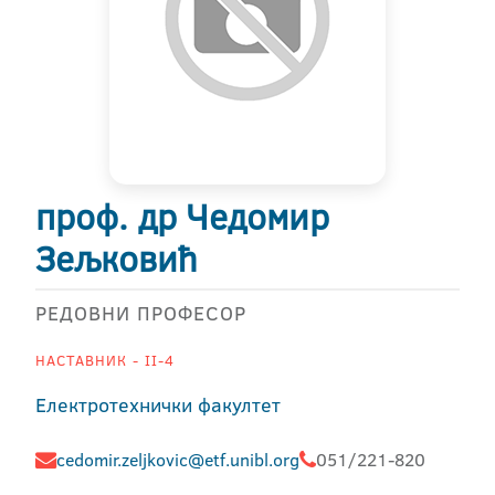
проф. др Чедомир
Зељковић
РЕДОВНИ ПРОФЕСОР
НАСТАВНИК - II-4
Електротехнички факултет
cedomir.zeljkovic@etf.unibl.org
051/221-820