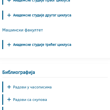
Академске студије првог циклуса
Академске студије другог циклуса
Машински факултет
Академске студије трећег циклуса
Библиографија
Радови у часописима
Радови са скупова