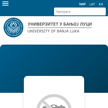
ЋИР
LAT
EN