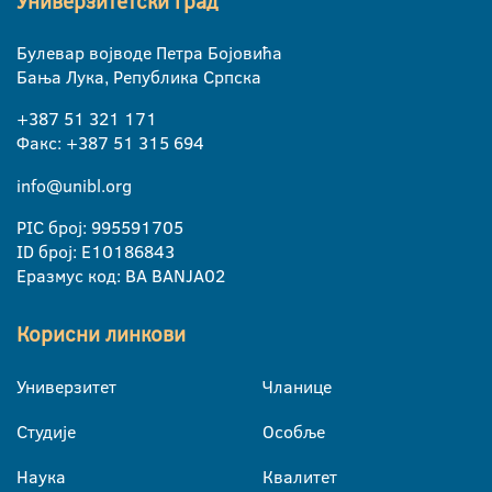
Универзитетски град
Булевар војводе Петра Бојовића
Бања Лука, Република Српска
+387 51 321 171
Факс: +387 51 315 694
info@unibl.org
PIC број: 995591705
ID број: E10186843
Еразмус код: BA BANJA02
Корисни линкови
Универзитет
Чланице
Студије
Особље
Наука
Квалитет