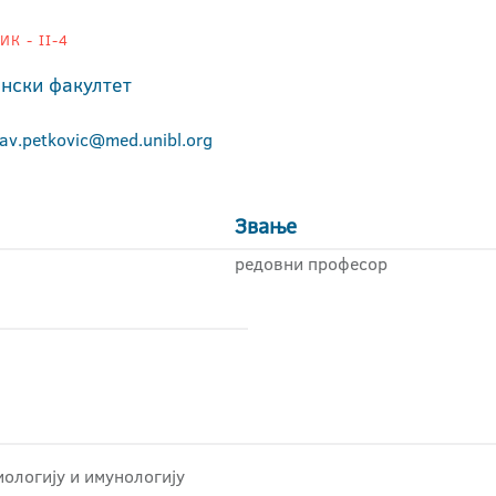
К - II-4
нски факултет
lav.petkovic@med.unibl.org
Звање
редовни професор
ологију и имунологију