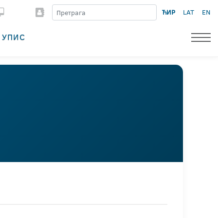
ЋИР
LAT
EN
УПИС