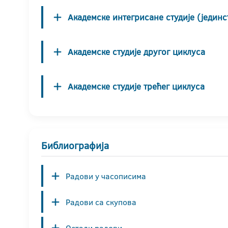
Академске интегрисане студије (јединс
Академске студије другог циклуса
Академске студије трећег циклуса
Библиографија
Радови у часописима
Радови са скупова
Остали радови