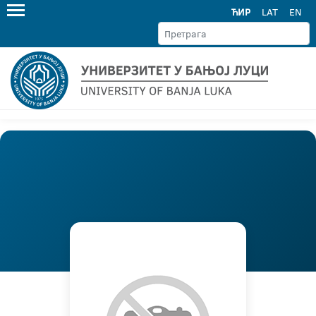
ЋИР
LAT
EN