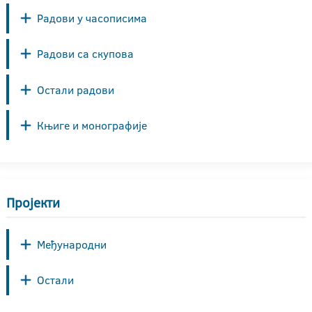
Радови у часописима
Радови са скупова
Остали радови
Књиге и монографије
Пројекти
Међународни
Остали