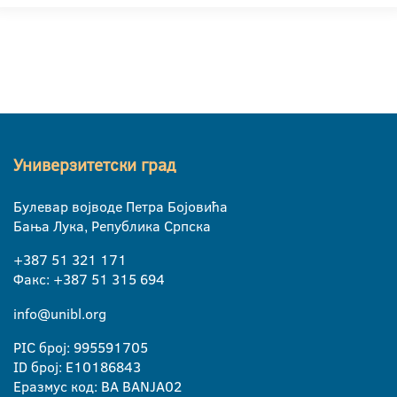
Универзитетски град
Булевар војводе Петра Бојовића
Бања Лука, Република Српска
+387 51 321 171
Факс: +387 51 315 694
info@unibl.org
PIC број: 995591705
ID број: E10186843
Еразмус код: BA BANJA02