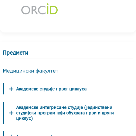
Предмети
Медицински факултет
Академске студије првог циклуса
Академске интегрисане студије (јединствени
студијски програм који обухвата први и други
циклус)