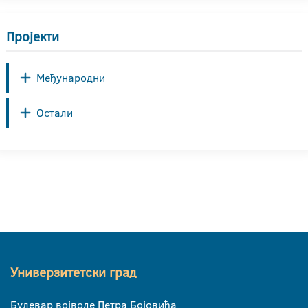
Пројекти
Међународни
Остали
Универзитетски град
Булевар војводе Петра Бојовића