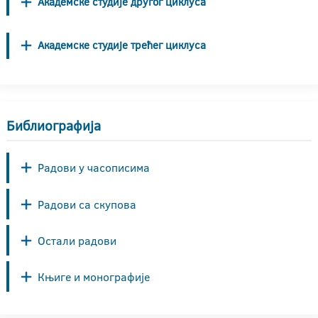
Академске студије другог циклуса
Академске студије трећег циклуса
Библиографија
Радови у часописима
Радови са скупова
Остали радови
Књиге и монографије