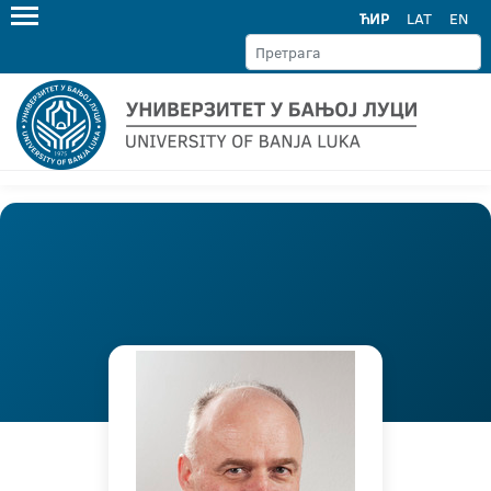
ЋИР
LAT
EN