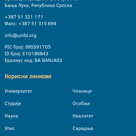
Бања Лука, Република Српска
+387 51 321 171
Факс: +387 51 315 694
info@unibl.org
PIC број: 995591705
ID број: E10186843
Еразмус код: BA BANJA02
Корисни линкови
Универзитет
Чланице
Студије
Особље
Наука
Квалитет
Упис
Сарадња