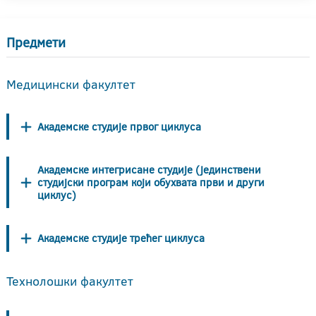
Предмети
Медицински факултет
Академске студије првог циклуса
Академске интегрисане студије (јединствени
студијски програм који обухвата први и други
циклус)
Академске студије трећег циклуса
Технолошки факултет