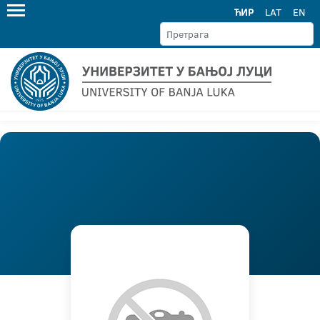
ЋИР
LAT
EN