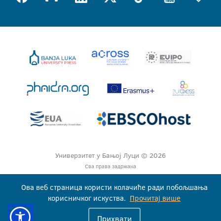
Универзитет у Бањој Луци © 2026
Сва права задржана
Ова веб страница користи колачиће ради побољшања
корисничког искуства.
Прочитај више
Прихвати