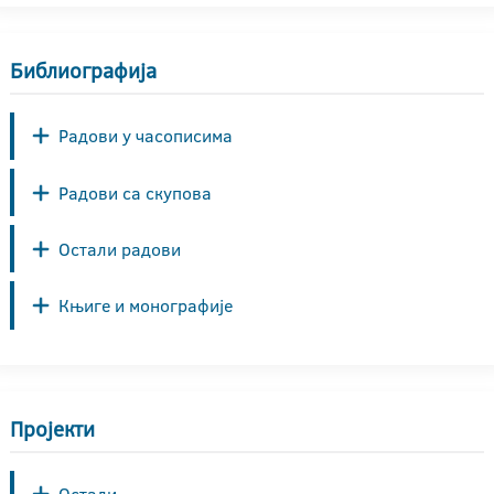
Библиографија
Радови у часописима
Радови са скупова
Остали радови
Књиге и монографије
Пројекти