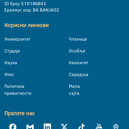
ID број: E10186843
Еразмус код: BA BANJA02
Корисни линкови
Универзитет
Чланице
Студије
Особље
Наука
Квалитет
Упис
Сарадња
Политика
Мапа
приватности
сајта
Пратите нас