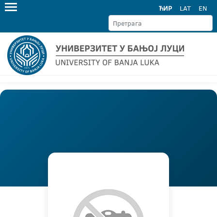
ЋИР
LAT
EN