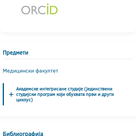
Предмети
Медицински факултет
Академске интегрисане студије (јединствени
студијски програм који обухвата први и други
циклус)
Библиографија