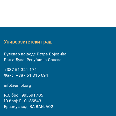
Универзитетски град
Булевар војводе Петра Бојовића
Бања Лука, Република Српска
+387 51 321 171
Факс: +387 51 315 694
info@unibl.org
PIC број: 995591705
ID број: E10186843
Еразмус код: BA BANJA02