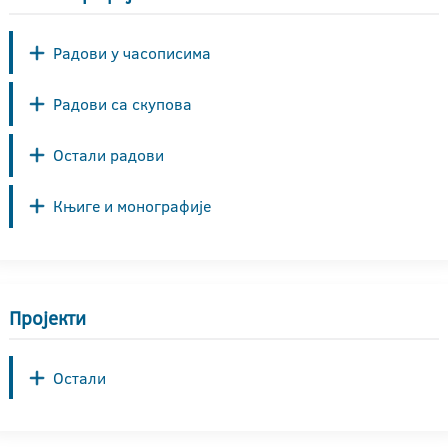
Радови у часописима
Радови са скупова
Остали радови
Књиге и монографије
Пројекти
Остали