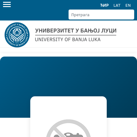
ЋИР
LAT
EN