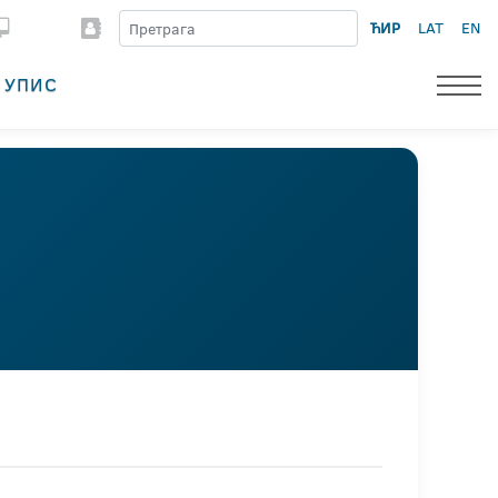
ЋИР
LAT
EN
УПИС