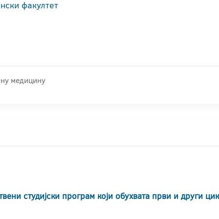
нски факултет
рну медицину
твени студијски програм који обухвата први и други ци