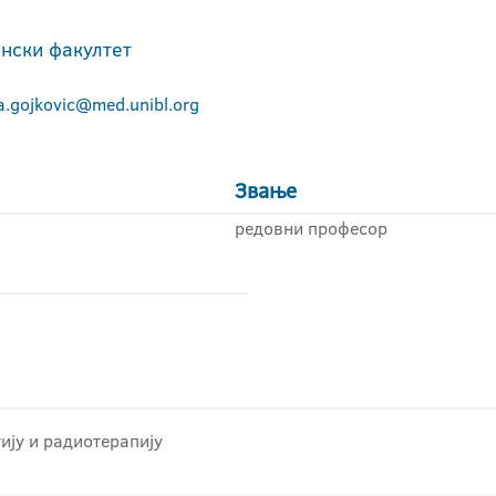
нски факултет
a.gojkovic@med.unibl.org
Звање
редовни професор
ију и радиотерапију