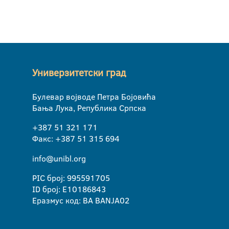
Универзитетски град
Булевар војводе Петра Бојовића
Бања Лука, Република Српска
+387 51 321 171
Факс: +387 51 315 694
info@unibl.org
PIC број: 995591705
ID број: E10186843
Еразмус код: BA BANJA02