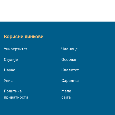
Корисни линкови
Универзитет
Чланице
Студије
Особље
Наука
Квалитет
Упис
Сарадња
Политика
Мапа
приватности
сајта