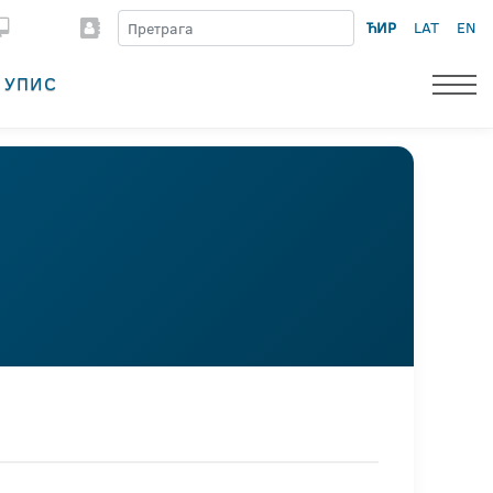
ЋИР
LAT
EN
УПИС