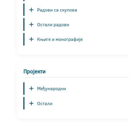
Радови са скупова
Остали радови
Књиге и монографије
Пројекти
Међународни
Остали