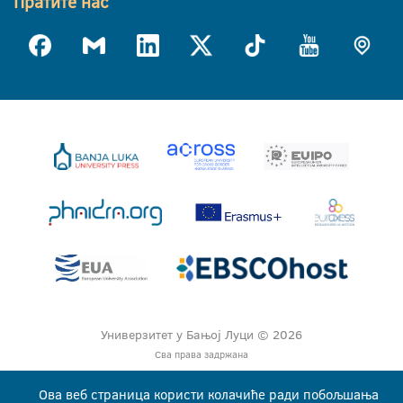
Пратите нас
Универзитет у Бањој Луци © 2026
Сва права задржана
Ова веб страница користи колачиће ради побољшања