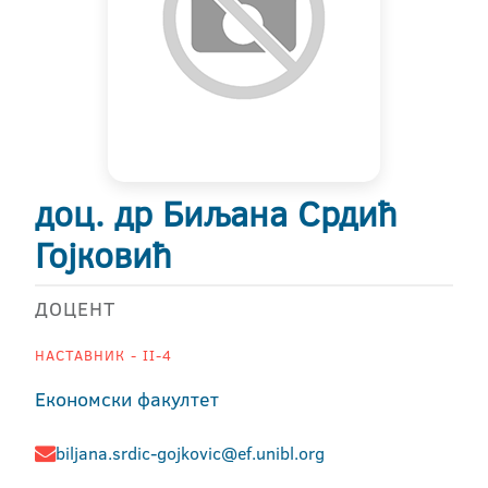
доц. др Биљана Срдић
Гојковић
ДОЦЕНТ
НАСТАВНИК - II-4
Економски факултет
biljana.srdic-gojkovic@ef.unibl.org