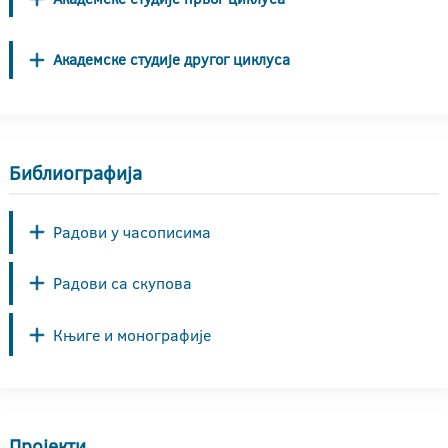
Академске студије другог циклуса
Библиографија
Радови у часописима
Радови са скупова
Књиге и монографије
Пројекти