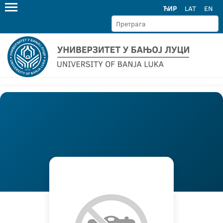
ЋИР
LAT
EN