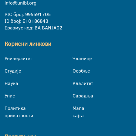
info@unibl.org
PIC број: 995591705
ID број: E10186843
Еразмус код: BA BANJA02
Корисни линкови
Универзитет
Чланице
Студије
Особље
Наука
Квалитет
Упис
Сарадња
Политика
Мапа
приватности
сајта