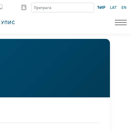
ЋИР
LAT
EN
УПИС