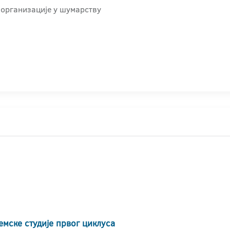
 организацијe у шумарству
емске студије првог циклуса