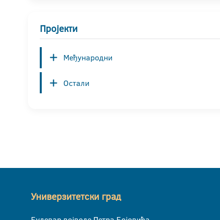
Пројекти
Међународни
Остали
Универзитетски град
Булевар војводе Петра Бојовића