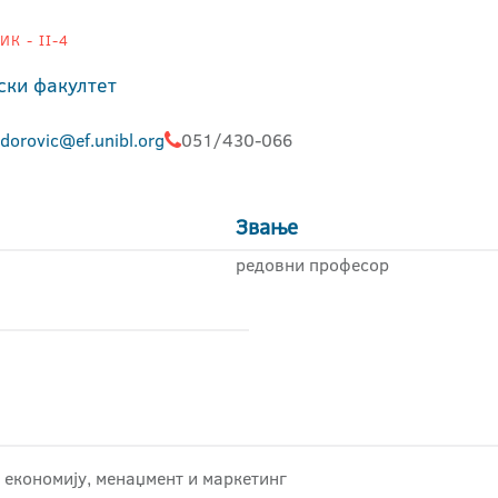
К - II-4
ски факултет
odorovic@ef.unibl.org
051/430-066
Звање
редовни професор
 економију, менаџмент и маркетинг