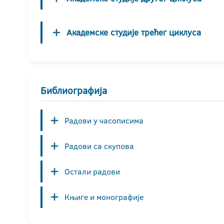
Академске студије трећег циклуса
Библиографија
Радови у часописима
Радови са скупова
Остали радови
Књиге и монографије