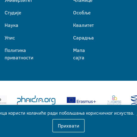
Универзитет
Чланице
Студије
Особље
Наука
Квалитет
Упис
Сарадња
Политика
Мапа
приватности
сајта
ица користи колачиће ради побољшања корисничког искуства.
Универзитет у Бањој Луци © 2026
Прихвати
Сва права задржана