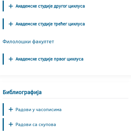
Академске студије другог циклуса
Академске студије трећег циклуса
Филолошки факултет
Академске студије првог циклуса
Библиографија
Радови у часописима
Радови са скупова