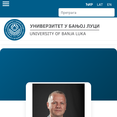
ЋИР
LAT
EN