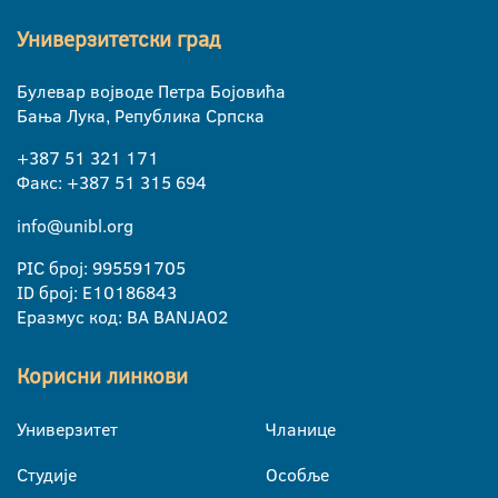
Универзитетски град
Булевар војводе Петра Бојовића
Бања Лука, Република Српска
+387 51 321 171
Факс: +387 51 315 694
info@unibl.org
PIC број: 995591705
ID број: E10186843
Еразмус код: BA BANJA02
Корисни линкови
Универзитет
Чланице
Студије
Особље