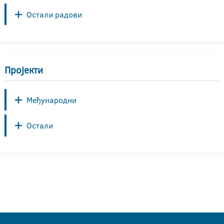
Остали радови
Пројекти
Међународни
Остали