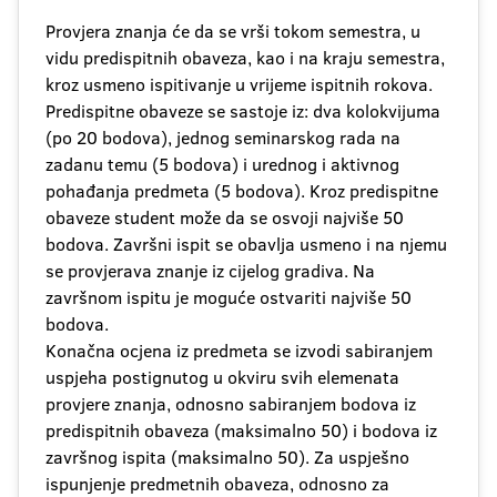
Provjera znanja će da se vrši tokom semestra, u
vidu predispitnih obaveza, kao i na kraju semestra,
kroz usmeno ispitivanje u vrijeme ispitnih rokova.
Predispitne obaveze se sastoje iz: dva kolokvijuma
(po 20 bodova), jednog seminarskog rada na
zadanu temu (5 bodova) i urednog i aktivnog
pohađanja predmeta (5 bodova). Kroz predispitne
obaveze student može da se osvoji najviše 50
bodova. Završni ispit se obavlja usmeno i na njemu
se provjerava znanje iz cijelog gradiva. Na
završnom ispitu je moguće ostvariti najviše 50
bodova.
Konačna ocjena iz predmeta se izvodi sabiranjem
uspjeha postignutog u okviru svih elemenata
provjere znanja, odnosno sabiranjem bodova iz
predispitnih obaveza (maksimalno 50) i bodova iz
završnog ispita (maksimalno 50). Za uspješno
ispunjenje predmetnih obaveza, odnosno za