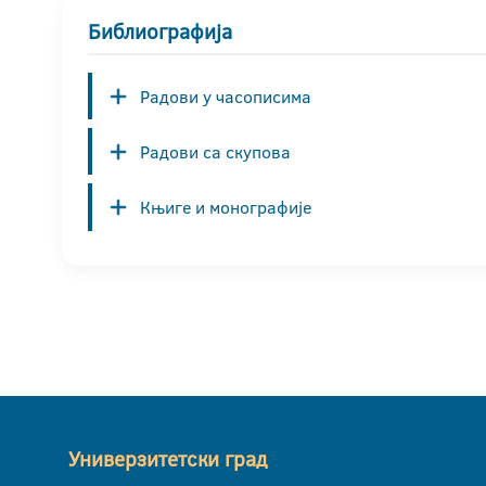
Библиографија
Радови у часописима
Радови са скупова
Књиге и монографије
Универзитетски град