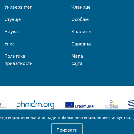
Универзитет
Чланице
Студије
Особље
Наука
Квалитет
Упис
Сарадња
Политика
Мапа
приватности
сајта
ица користи колачиће ради побољшања корисничког искуства.
Универзитет у Бањој Луци © 2026
Прихвати
Сва права задржана