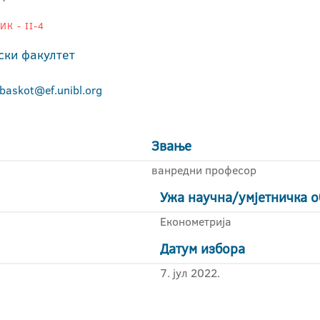
К - II-4
ски факултет
.baskot@ef.unibl.org
Звање
ванредни професор
Ужа научна/умјетничка о
Економетрија
Датум избора
7. јул 2022.