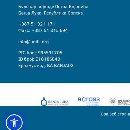
Булевар војводе Петра Бојовића
Бања Лука, Република Српска
+387 51 321 171
Факс: +387 51 315 694
info@unibl.org
PIC број: 995591705
ID број: E10186843
Еразмус код: BA BANJA02
Ова веб стран