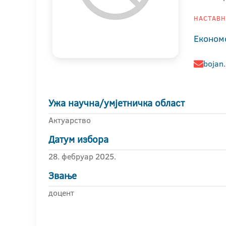
НАСТАВНИ
Економ
bojan
Ужа научна/умјетничка област
Актуарство
Датум избора
28. фебруар 2025.
Звање
доцент