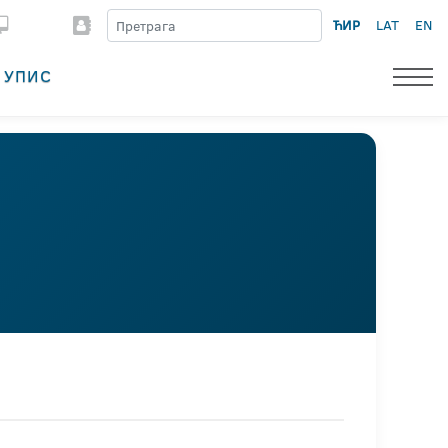
ЋИР
LAT
EN
УПИС