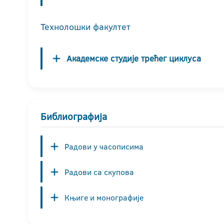
Технолошки факултет
Академске студије трећег циклуса
Библиографија
Радови у часописима
Радови са скупова
Књиге и монографије