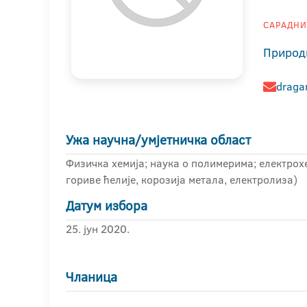
САРАДНИК
Природ
draga
Ужа научна/умјетничка област
Физичка хемија; наука о полимерима; електрохем
гориве ћелије, корозија метала, електролиза)
Датум избора
25. јун 2020.
Чланица