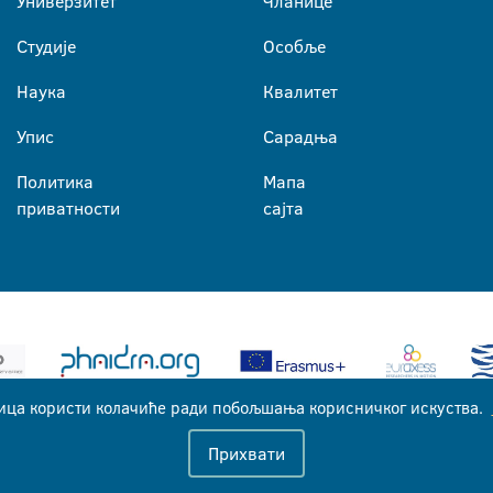
Универзитет
Чланице
Студије
Особље
Наука
Квалитет
Упис
Сарадња
Политика
Мапа
приватности
сајта
ица користи колачиће ради побољшања корисничког искуства.
Универзитет у Бањој Луци © 2026
Прихвати
Сва права задржана