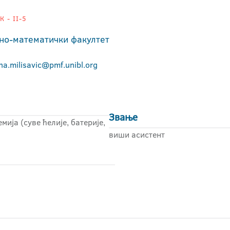
 - II-5
но-математички факултет
na.milisavic@pmf.unibl.org
Звање
ија (суве ћелије, батерије,
виши асистент