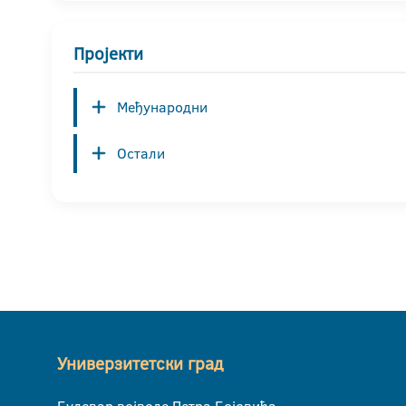
Пројекти
Међународни
Остали
Универзитетски град
Булевар војводе Петра Бојовића