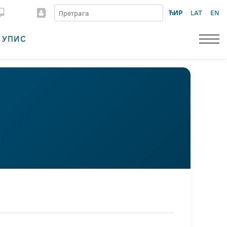
ЋИР
LAT
EN
УПИС