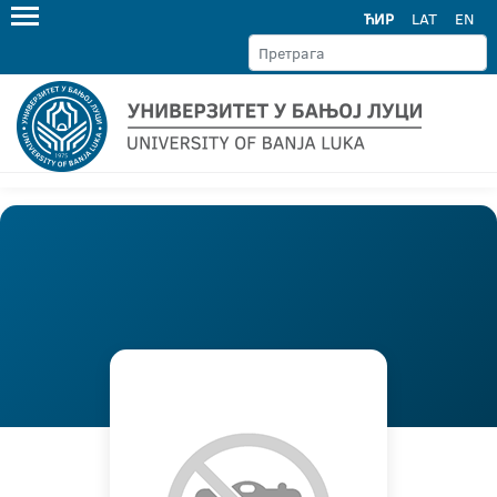
ЋИР
LAT
EN