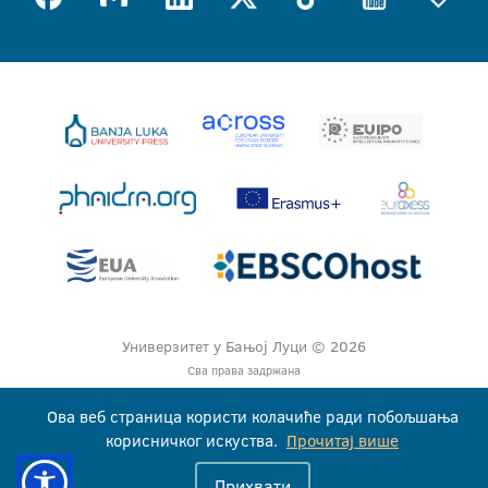
Универзитет у Бањој Луци © 2026
Сва права задржана
Ова веб страница користи колачиће ради побољшања
корисничког искуства.
Прочитај више
Прихвати