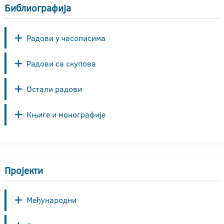
Библиографија
Радови у часописима
Радови са скупова
Остали радови
Књиге и монографије
Пројекти
Међународни