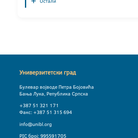
Остали
Универзитетски град
Булевар војводе Петра Бојовића
Бања Лука, Република Српска
+387 51 321 171
Факс: +387 51 315 694
info@unibl.org
PIC број: 995591705