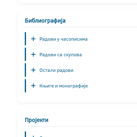
Библиографија
Радови у часописима
Радови са скупова
Остали радови
Књиге и монографије
Пројекти