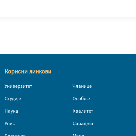
Корисни линкови
Универзитет
Чланице
Студије
Особље
Наука
Квалитет
Упис
Сарадња
Политика
Мапа