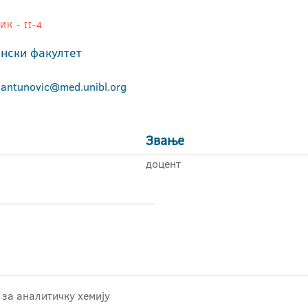
К - II-4
нски факултет
.antunovic@med.unibl.org
Звање
доцент
за аналитичку хемију