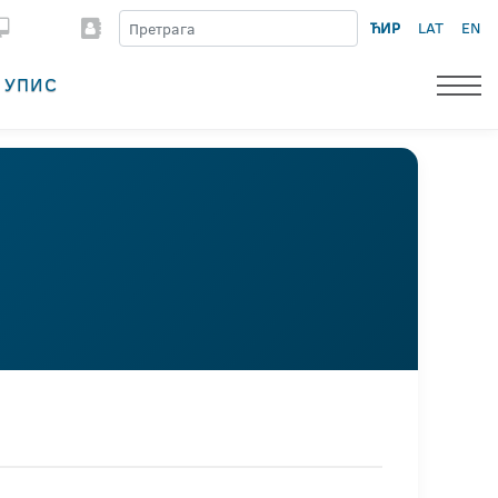
ЋИР
LAT
EN
УПИС