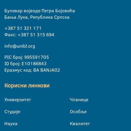
Булевар војводе Петра Бојовића
Бања Лука, Република Српска
+387 51 321 171
Факс: +387 51 315 694
info@unibl.org
PIC број: 995591705
ID број: E10186843
Еразмус код: BA BANJA02
Корисни линкови
Универзитет
Чланице
Студије
Особље
Наука
Квалитет