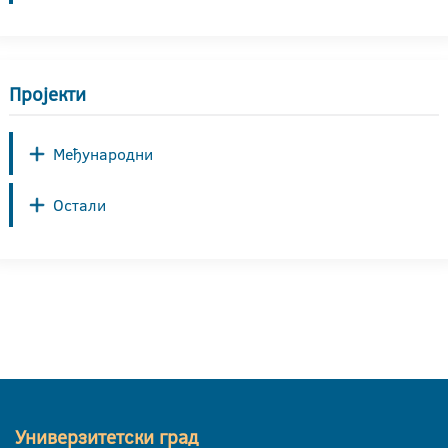
Пројекти
Међународни
Остали
Универзитетски град