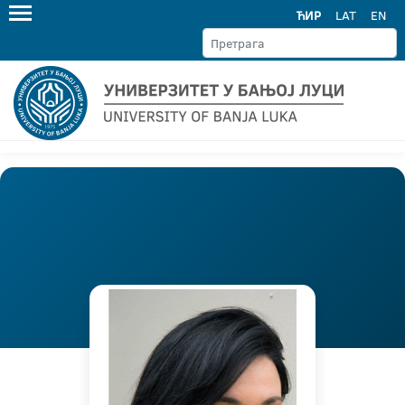
ЋИР
LAT
EN