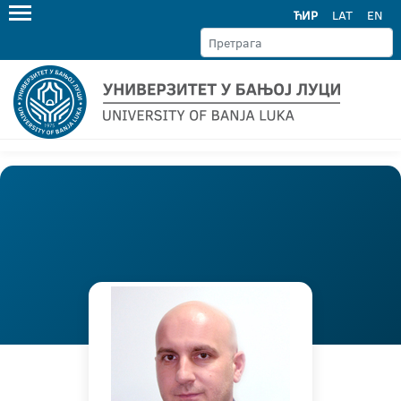
ЋИР
LAT
EN