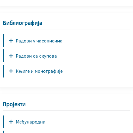
Библиографија
Радови у часописима
Радови са скупова
Књиге и монографије
Пројекти
Међународни