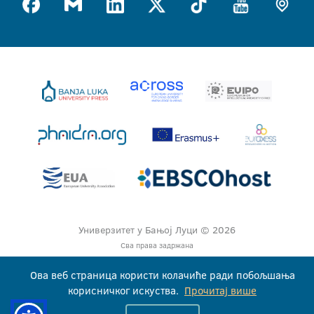
Универзитет у Бањој Луци © 2026
Сва права задржана
Ова веб страница користи колачиће ради побољшања
корисничког искуства.
Прочитај више