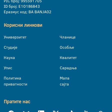
PIC број: 995591705
ID број: E10186843
Еразмус код: BA BANJA02
Корисни линкови
Универзитет
Чланице
Студије
Особље
Наука
Квалитет
Упис
Сарадња
Политика
Мапа
приватности
сајта
Пратите нас