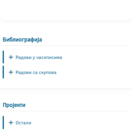
Библиографија
Радови у часописима
Радови са скупова
Пројекти
Остали