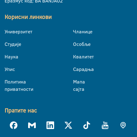
Еразмус код: BA BANJA02
Корисни линкови
Универзитет
Чланице
Студије
Особље
Наука
Квалитет
Упис
Сарадња
Политика
Мапа
приватности
сајта
Пратите нас