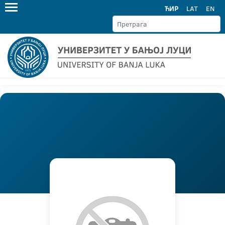
ЋИР
LAT
EN