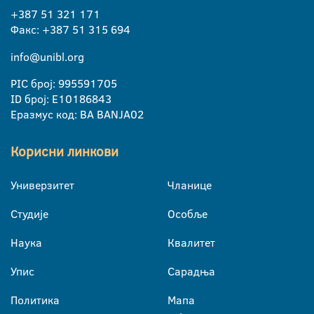
+387 51 321 171
Факс: +387 51 315 694
info@unibl.org
PIC број: 995591705
ID број: E10186843
Еразмус код: BA BANJA02
Корисни линкови
Универзитет
Чланице
Студије
Особље
Наука
Квалитет
Упис
Сарадња
Политика
Мапа