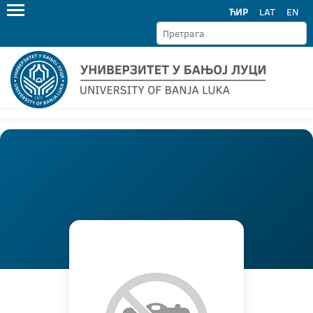
ЋИР
LAT
EN