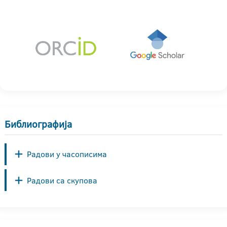
Библиографија
Радови у часописима
Радови са скупова