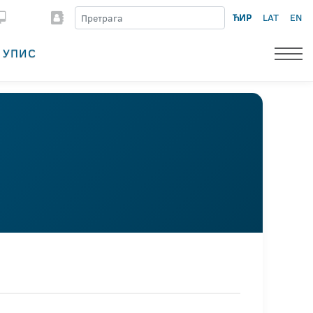
ЋИР
LAT
EN
УПИС