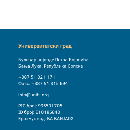
Универзитетски град
Булевар војводе Петра Бојовића
Бања Лука, Република Српска
+387 51 321 171
Факс: +387 51 315 694
info@unibl.org
PIC број: 995591705
ID број: E10186843
Еразмус код: BA BANJA02