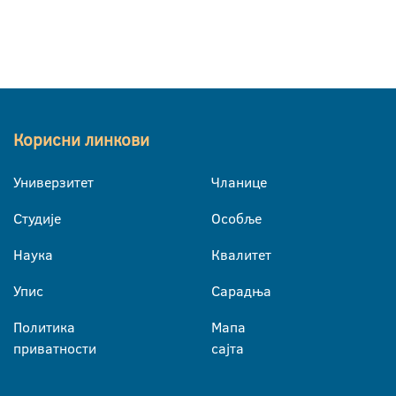
Корисни линкови
Универзитет
Чланице
Студије
Особље
Наука
Квалитет
Упис
Сарадња
Политика
Мапа
приватности
сајта