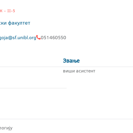
 - II-5
ки факултет
cigoja@sf.unibl.org
051460550
Звање
виши асистент
логију