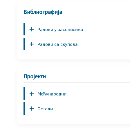
Библиографија
Радови у часописима
Радови са скупова
Пројекти
Међународни
Остали