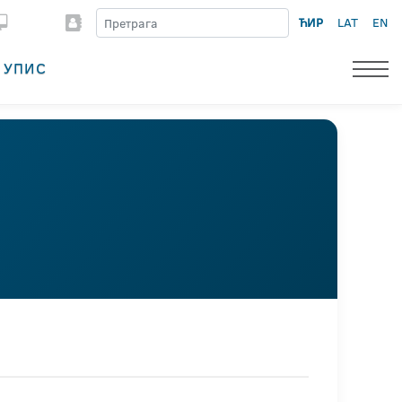
ЋИР
LAT
EN
УПИС