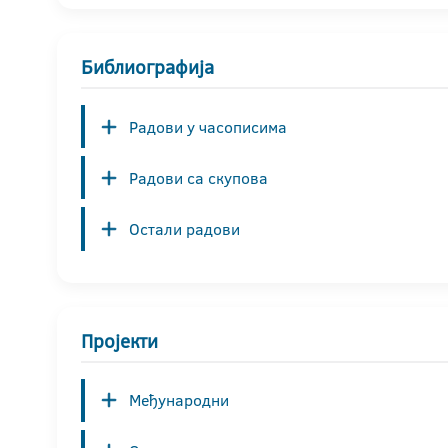
Библиографија
Радови у часописима
Радови са скупова
Остали радови
Пројекти
Међународни