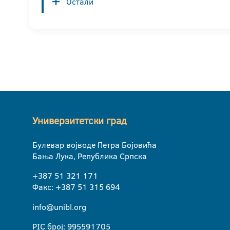
Остали
Универзитетски град
Булевар војводе Петра Бојовића
Бања Лука, Република Српска
+387 51 321 171
Факс: +387 51 315 694
info@unibl.org
PIC број: 995591705