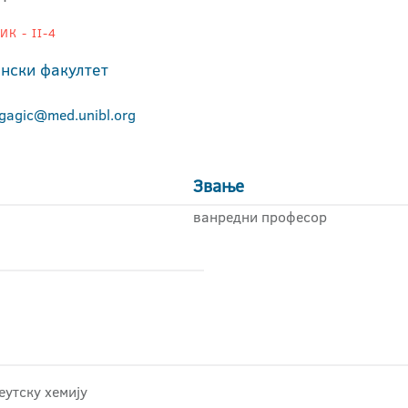
К - II-4
нски факултет
.gagic@med.unibl.org
Звање
ванредни професор
утску хемију