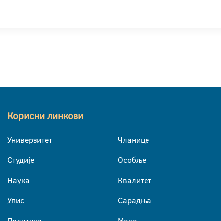
Корисни линкови
Универзитет
Чланице
Студије
Особље
Наука
Квалитет
Упис
Сарадња
Политика
Мапа