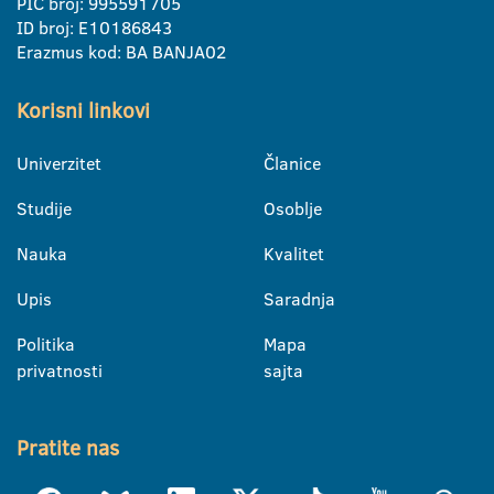
PIC broj: 995591705
ID broj: E10186843
Erazmus kod: BA BANJA02
Korisni linkovi
Univerzitet
Članice
Studije
Osoblje
Nauka
Kvalitet
Upis
Saradnja
Politika
Mapa
privatnosti
sajta
Pratite nas