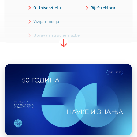
O Univerzitetu
Riječ rektora
Vizija i misija
Uprava i stručne službe
Istorijat
Propisi
Alumni
Akreditacija
Javne nabavke
Donatori
Fotogalerija
Video galerija
Vizuelni identitet
Kontakt