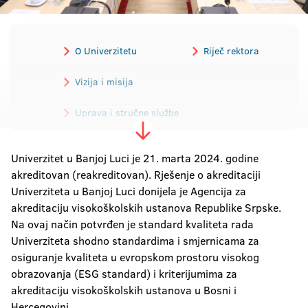
O Univerzitetu
Riječ rektora
Vizija i misija
Uprava i stručne službe
Istorijat
Propisi
Univerzitet u Banjoj Luci je 21. marta 2024. godine
akreditovan (reakreditovan). Rješenje o akreditaciji
Alumni
Akreditacija
Univerziteta u Banjoj Luci donijela je Agencija za
akreditaciju visokoškolskih ustanova Republike Srpske.
Javne nabavke
Donatori
Na ovaj način potvrđen je standard kvaliteta rada
Univerziteta shodno standardima i smjernicama za
Fotogalerija
Video galerija
osiguranje kvaliteta u evropskom prostoru visokog
obrazovanja (ESG standard) i kriterijumima za
Vizuelni identitet
Kontakt
akreditaciju visokoškolskih ustanova u Bosni i
Hercegovini.