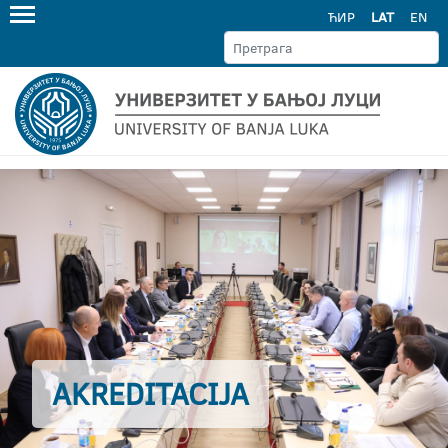
ЋИР
LAT
EN
AKREDITACIJA