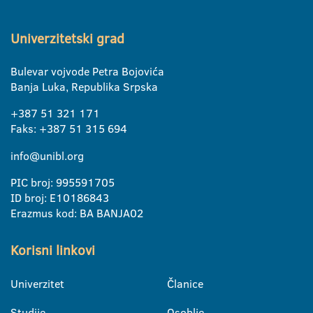
Univerzitetski grad
Bulevar vojvode Petra Bojovića
Banja Luka, Republika Srpska
+387 51 321 171
Faks: +387 51 315 694
info@unibl.org
PIC broj: 995591705
ID broj: E10186843
Erazmus kod: BA BANJA02
Korisni linkovi
Univerzitet
Članice
Studije
Osoblje