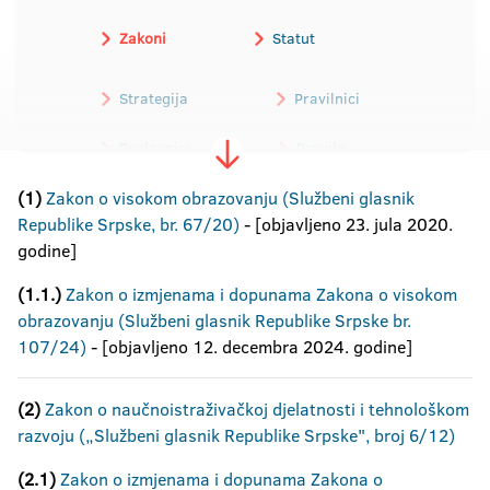
Zakoni
Statut
Strategija
Pravilnici
Poslovnici
Pravila
(1)
Zakon o visokom obrazovanju (Službeni glasnik
Odluke
Troškovnik
Republike Srpske, br. 67/20)
-
[objavljeno 23. jula 2020.
Obrasci
Ostali akti
godine]
(1.1.)
Zakon o izmjenama i dopunama Zakona o visokom
Programi
obrazovanju (Službeni glasnik Republike Srpske br.
Arhiva akata Univerziteta
107/24)
- [objavljeno 12. decembra 2024. godine]
(2)
Zakon o naučnoistraživačkoj djelatnosti i tehnološkom
razvoju
(„Službeni glasnik Republike Srpske", broj 6/12)
(2.1)
Zakon o izmjenama i dopunama Zakona o