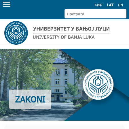
ЋИР
LAT
EN
ZAKONI