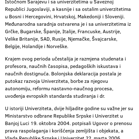
Istočnom Sarajevu i sa univerzitetima u Saveznoj
Republici Jugoslaviji, a kasnije i sa ostalim univerzitetima
u Bosni i Hercegovini, Hrvatskoj, Makedoniji i Sloveniji.
Međunarodna saradnja ostvarena je i sa univerzitetima iz
Grčke, Bugarske, Španije, Italije, Francuske, Austrije,
Velike Britanije, SAD, Rusije, Njemačke, Švajcarske,
Belgije, Holandije i Norveške.
Krajem ovog perioda učestalija je razmjena studenata i
profesora, naučnih časopisa, pedagoških iskustava i
naučnih dostignuća. Bolonjska deklaracija postala je
putokaz razvoja Univerziteta, borbe za njegovu
autonomiju, reformu nastavno-naučnog procesa,
uvođenja evropskih standarda studiranja i dr.
U istoriji Univerziteta, dvije hiljadite godine su važne jer su
Ministarstvo odbrane Republike Srpske i Univerzitet u
Banjoj Luci 19. oktobra 2004. potpisali Ugovor o prenosu
prava raspolaganja i korišćenja zemljišta i objekata, a
Vlada Republike Srpske i Univerzitet 22. marta 2006.