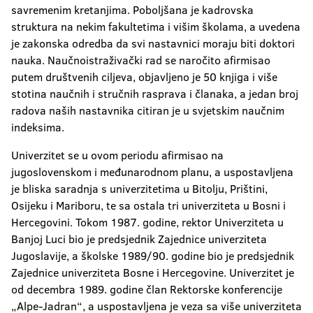
savremenim kretanjima. Poboljšana je kadrovska
struktura na nekim fakultetima i višim školama, a uvedena
je zakonska odredba da svi nastavnici moraju biti doktori
nauka. Naučnoistraživački rad se naročito afirmisao
putem društvenih ciljeva, objavljeno je 50 knjiga i više
stotina naučnih i stručnih rasprava i članaka, a jedan broj
radova naših nastavnika citiran je u svjetskim naučnim
indeksima.
Univerzitet se u ovom periodu afirmisao na
jugoslovenskom i međunarodnom planu, a uspostavljena
je bliska saradnja s univerzitetima u Bitolju, Prištini,
Osijeku i Mariboru, te sa ostala tri univerziteta u Bosni i
Hercegovini. Tokom 1987. godine, rektor Univerziteta u
Banjoj Luci bio je predsjednik Zajednice univerziteta
Jugoslavije, a školske 1989/90. godine bio je predsjednik
Zajednice univerziteta Bosne i Hercegovine. Univerzitet je
od decembra 1989. godine član Rektorske konferencije
„Alpe-Jadran“, a uspostavljena je veza sa više univerziteta