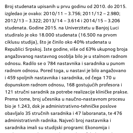
Broj studenata upisanih u prvu godinu od 2010. do 2015.
izgledao je ovako: 2010/11 – 3.756; 2011/12 – 2.980;
2012/13 – 3.322; 2013/14 – 3.614 i 2014/15 – 3.206
studenata. Godine 2015. na Univerzitetu u Banjoj Luci
studiralo je oko 18.000 studenata (16.500 na prvom
ciklusu studija), što je činilo oko 40% studenata u
Republici Srpskoj. Iste godine, više od 63% ukupnog broja
angažovanog nastavnog osoblja bilo je u stalnom radnom
odnosu. Radilo se o 784 nastavnika i saradnika u punom
radnom odnosu. Pored toga, u nastavi je bilo angažovano
i 459 spoljnih nastavnika i saradnika, od čega 170 u
dopunskom radnom odnosu, 168 gostujućih profesora i
121 stručni saradnik za potrebe realizacije kliničke prakse.
Prema tome, broj učesnika u naučno-nastavnom procesu
bio je 1.243, dok je administrativno-tehničke poslove
obavljalo 35 stručnih saradnika i 47 laboranata, te 476
administrativnih radnika. Najveći broj nastavnika i
saradnika imali su studijski programi: Ekonomija i