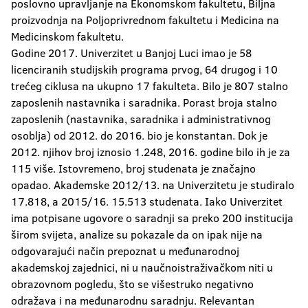
poslovno upravljanje na Ekonomskom fakultetu, Biljna
proizvodnja na Poljoprivrednom fakultetu i Medicina na
Medicinskom fakultetu.
Godine 2017. Univerzitet u Banjoj Luci imao je 58
licenciranih studijskih programa prvog, 64 drugog i 10
trećeg ciklusa na ukupno 17 fakulteta. Bilo je 807 stalno
zaposlenih nastavnika i saradnika. Porast broja stalno
zaposlenih (nastavnika, saradnika i administrativnog
osoblja) od 2012. do 2016. bio je konstantan. Dok je
2012. njihov broj iznosio 1.248, 2016. godine bilo ih je za
115 više. Istovremeno, broj studenata je značajno
opadao. Akademske 2012/13. na Univerzitetu je studiralo
17.818, a 2015/16. 15.513 studenata. Iako Univerzitet
ima potpisane ugovore o saradnji sa preko 200 institucija
širom svijeta, analize su pokazale da on ipak nije na
odgovarajući način prepoznat u međunarodnoj
akademskoj zajednici, ni u naučnoistraživačkom niti u
obrazovnom pogledu, što se višestruko negativno
odražava i na međunarodnu saradnju. Relevantan