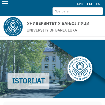
ЋИР
LAT
EN
ISTORIJAT