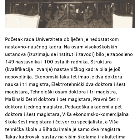
Početak rada Univerziteta obilježen je nedostatkom
nastavno-naučnog kadra. Na osam visokoškolskih
ustanova (izuzimaju se instituti i zavodi) bilo je zaposleno
149 nastavnika i 100 ostalih radnika. Struktura
(kvalifikacija i zvanje) nastavničkog kadra bila je još
nepovoljnija. Ekonomski fakultet imao je dva doktora
nauka i tri magistra, Elektrotehnički dva doktora i šest
magistara, Tehnološki osam doktora i tri magistra,
Mašinski četiri doktora i pet magistara, Pravni četiri
doktora i jednog magistra, Pedagoška akademija pet
doktora i šest magistara, Viša ekonomsko-komercijalna
škola šest magistara i četvoricu specijalista, a Viša
tehnička škola u Bihaću imala je samo dva magistra.
Takav kadrovski sastav na višim školama i fakultetima