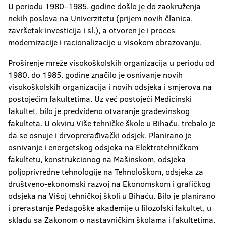
U periodu 1980–1985. godine došlo je do zaokruženja
nekih poslova na Univerzitetu (prijem novih članica,
završetak investicija i sl.), a otvoren je i proces
modernizacije i racionalizacije u visokom obrazovanju.
Proširenje mreže visokoškolskih organizacija u periodu od
1980. do 1985. godine značilo je osnivanje novih
visokoškolskih organizacija i novih odsjeka i smjerova na
postojećim fakultetima. Uz već postojeći Medicinski
fakultet, bilo je predviđeno otvaranje građevinskog
fakulteta. U okviru Više tehničke škole u Bihaću, trebalo je
da se osnuje i drvoprerađivački odsjek. Planirano je
osnivanje i energetskog odsjeka na Elektrotehničkom
fakultetu, konstrukcionog na Mašinskom, odsjeka
poljoprivredne tehnologije na Tehnološkom, odsjeka za
društveno-ekonomski razvoj na Ekonomskom i grafičkog
odsjeka na Višoj tehničkoj školi u Bihaću. Bilo je planirano
i prerastanje Pedagoške akademije u filozofski fakultet, u
skladu sa Zakonom o nastavničkim školama i fakultetima.