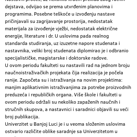
dejstava, odvijao se prema utvrđenim planovima i
programima. Posebne teškoće u izvođenju nastave
pričinjavali su zagrijavanje prostorija, nedostatak
materijala za izvođenje vježbi, nedostatak električne
energije, literature i dr. U uslovima pada realnog
standarda studiranja, uz izuzetne napore studenata i
nastavnika, veliki broj studenata diplomirao je i odbranio
specijalističke, magistarske i doktorske radove.
U ovom periodu fakulteti su nastavili rad na jednom broju
naučnoistraživačkih projekata čija realizacija je počela
ranije. Započeta su i istraživanja na novim projektima:
manjim aplikativnim istraživanjima za potrebe proizvodnih
preduzeća i republičkih organa. Više škole i fakulteti u
ovom periodu održali su nekoliko zapaženih naučnih i
stručnih skupova, a nastavnici i saradnici objavili su veći
broj publikacija.
Univerzitet u Banjoj Luci je i u veoma složenim uslovima
ostvario različite oblike saradnje sa Univerzitetom u