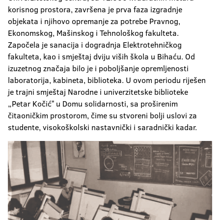
korisnog prostora, završena je prva faza izgradnje
objekata i njihovo opremanje za potrebe Pravnog,
Ekonomskog, Mašinskog i Tehnološkog fakulteta.
Započela je sanacija i dogradnja Elektrotehničkog
fakulteta, kao i smještaj dviju viših škola u Bihaću. Od
izuzetnog značaja bilo je i poboljšanje opremljenosti
laboratorija, kabineta, biblioteka. U ovom periodu riješen
je trajni smještaj Narodne i univerzitetske biblioteke
„Petar Kočićˮ u Domu solidarnosti, sa proširenim
čitaoničkim prostorom, čime su stvoreni bolji uslovi za
studente, visokoškolski nastavnički i saradnički kadar.