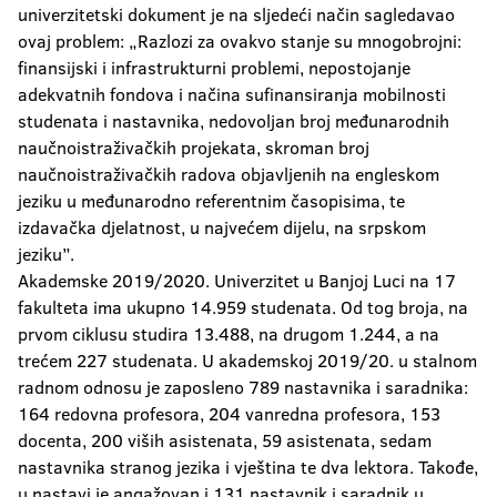
univerzitetski dokument je na sljedeći način sagledavao
ovaj problem: „Razlozi za ovakvo stanje su mnogobrojni:
finansijski i infrastrukturni problemi, nepostojanje
adekvatnih fondova i načina sufinansiranja mobilnosti
studenata i nastavnika, nedovoljan broj međunarodnih
naučnoistraživačkih projekata, skroman broj
naučnoistraživačkih radova objavljenih na engleskom
jeziku u međunarodno referentnim časopisima, te
izdavačka djelatnost, u najvećem dijelu, na srpskom
jeziku”.
Akademske 2019/2020. Univerzitet u Banjoj Luci na 17
fakulteta ima ukupno 14.959 studenata. Od tog broja, na
prvom ciklusu studira 13.488, na drugom 1.244, a na
trećem 227 studenata. U akademskoj 2019/20. u stalnom
radnom odnosu je zaposleno 789 nastavnika i saradnika:
164 redovna profesora, 204 vanredna profesora, 153
docenta, 200 viših asistenata, 59 asistenata, sedam
nastavnika stranog jezika i vještina te dva lektora. Takođe,
u nastavi je angažovan i 131 nastavnik i saradnik u