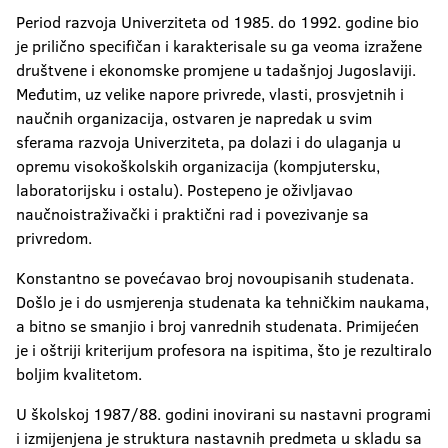
Period razvoja Univerziteta od 1985. do 1992. godine bio
je prilično specifičan i karakterisale su ga veoma izražene
društvene i ekonomske promjene u tadašnjoj Jugoslaviji.
Međutim, uz velike napore privrede, vlasti, prosvjetnih i
naučnih organizacija, ostvaren je napredak u svim
sferama razvoja Univerziteta, pa dolazi i do ulaganja u
opremu visokoškolskih organizacija (kompjutersku,
laboratorijsku i ostalu). Postepeno je oživljavao
naučnoistraživački i praktični rad i povezivanje sa
privredom.
Konstantno se povećavao broj novoupisanih studenata.
Došlo je i do usmjerenja studenata ka tehničkim naukama,
a bitno se smanjio i broj vanrednih studenata. Primijećen
je i oštriji kriterijum profesora na ispitima, što je rezultiralo
boljim kvalitetom.
U školskoj 1987/88. godini inovirani su nastavni programi
i izmijenjena je struktura nastavnih predmeta u skladu sa