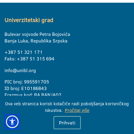
Univerzitetski grad
Bulevar vojvode Petra Bojovića
Banja Luka, Republika Srpska
+387 51 321 171
Faks: +387 51 315 694
info@unibl.org
PIC broj: 995591705
ID broj: E10186843
Erazmus kod: BA BANJA02
Ova veb stranica koristi kolačiće radi poboljšanja korisničkog
Korisni linkovi
iskustva.
Pročitaj više
Prihvati
Univerzitet
Članice