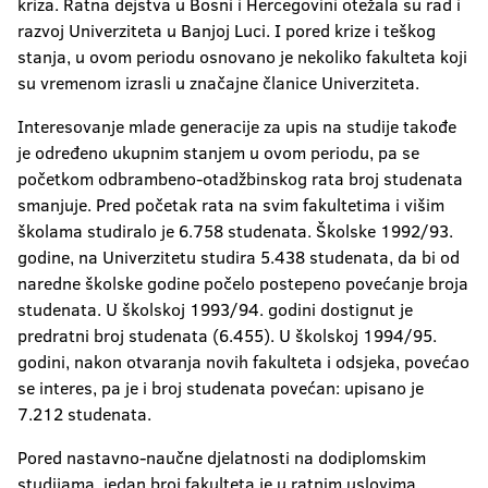
kriza. Ratna dejstva u Bosni i Hercegovini otežala su rad i
razvoj Univerziteta u Banjoj Luci. I pored krize i teškog
stanja, u ovom periodu osnovano je nekoliko fakulteta koji
su vremenom izrasli u značajne članice Univerziteta.
Interesovanje mlade generacije za upis na studije takođe
je određeno ukupnim stanjem u ovom periodu, pa se
početkom odbrambeno-otadžbinskog rata broj studenata
smanjuje. Pred početak rata na svim fakultetima i višim
školama studiralo je 6.758 studenata. Školske 1992/93.
godine, na Univerzitetu studira 5.438 studenata, da bi od
naredne školske godine počelo postepeno povećanje broja
studenata. U školskoj 1993/94. godini dostignut je
predratni broj studenata (6.455). U školskoj 1994/95.
godini, nakon otvaranja novih fakulteta i odsjeka, povećao
se interes, pa je i broj studenata povećan: upisano je
7.212 studenata.
Pored nastavno-naučne djelatnosti na dodiplomskim
studijama, jedan broj fakulteta je u ratnim uslovima