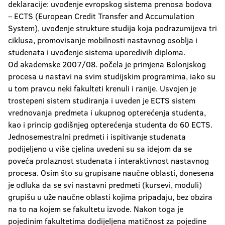
deklaracije: uvođenje evropskog sistema prenosa bodova
– ECTS (European Credit Transfer and Accumulation
System), uvođenje strukture studija koja podrazumijeva tri
ciklusa, promovisanje mobilnosti nastavnog osoblja i
studenata i uvođenje sistema uporedivih diploma.
Od akademske 2007/08. počela je primjena Bolonjskog
procesa u nastavi na svim studijskim programima, iako su
u tom pravcu neki fakulteti krenuli i ranije. Usvojen je
trostepeni sistem studiranja i uveden je ECTS sistem
vrednovanja predmeta i ukupnog opterećenja studenta,
kao i princip godišnjeg opterećenja studenta do 60 ECTS.
Jednosemestralni predmeti i ispitivanje studenata
podijeljeno u više cjelina uvedeni su sa idejom da se
poveća prolaznost studenata i interaktivnost nastavnog
procesa. Osim što su grupisane naučne oblasti, donesena
je odluka da se svi nastavni predmeti (kursevi, moduli)
grupišu u uže naučne oblasti kojima pripadaju, bez obzira
na to na kojem se fakultetu izvode. Nakon toga je
pojedinim fakultetima dodijeljena matičnost za pojedine