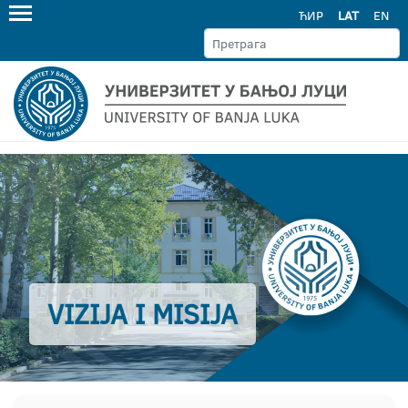
ЋИР
LAT
EN
VIZIJA I MISIJA