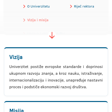
O Univerzitetu
Riječ rektora
Vizija i misija
Uprava i stručne službe
Istorijat
Propisi
Vizija
Alumni
Akreditacija
Univerzitet postiže evropske standarde i doprinosi
Javne nabavke
Donatori
ukupnom razvoju znanja, a kroz nauku, istraživanje,
Fotogalerija
Video galerija
internacionalizaciju i inovacije, unapređuje nastavni
proces i podstiče ekonomski razvoj društva.
Vizuelni identitet
Kontakt
Misija