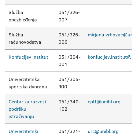
Služba
051/326-
obezbjeđenja
007
Služba
051/326-
mirjana.vrhovac@unib
računovodstva
006
Konfucijev institut
051/304-
konfucijev.institut@un
001
Univerzitetska
051/305-
sportska dvorana
900
Centar za razvoj i
051/340-
cptt@unibl.org
podršku
102
istraživanju
Univerzitetski
051/321-
urc@unibl.org