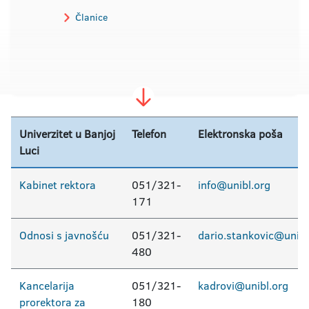
Članice
Univerzitet u Banjoj
Telefon
Elektronska poša
Luci
Kabinet rektora
051/321-
info@unibl.org
171
Odnosi s javnošću
051/321-
dario.stankovic@unibl
480
Kancelarija
051/321-
kadrovi@unibl.org
prorektora za
180