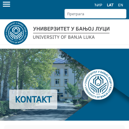
ЋИР
LAT
EN
KONTAKT