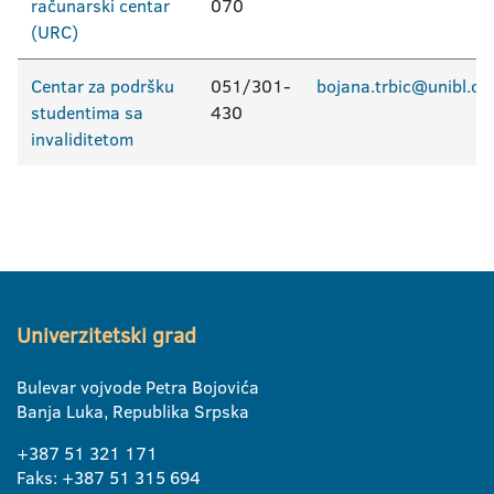
računarski centar
070
(URC)
Centar za podršku
051/301-
bojana.trbic@unibl.or
studentima sa
430
invaliditetom
Univerzitetski grad
Bulevar vojvode Petra Bojovića
Banja Luka, Republika Srpska
+387 51 321 171
Faks: +387 51 315 694