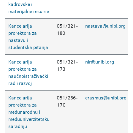
kadrovske i
materijalne resurse
Kancelarija
051/321-
nastava@unibl.org
prorektora za
180
nastavu i
studentska pitanja
Kancelarija
051/321-
nir@unibl.org
prorektora za
173
naučnoistraživački
rad i razvoj
Kancelarija
051/266-
erasmus@unibl.org
prorektora za
170
međunarodnu i
međuuniverzitetsku
saradnju