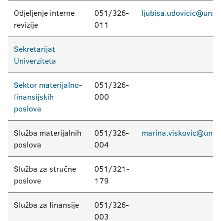
Odjeljenje interne
051/326-
ljubisa.udovicic@unibl
revizije
011
Sekretarijat
Univerziteta
Sektor materijalno-
051/326-
finansijskih
000
poslova
Služba materijalnih
051/326-
marina.viskovic@unibl
poslova
004
Služba za stručne
051/321-
poslove
179
Služba za finansije
051/326-
003