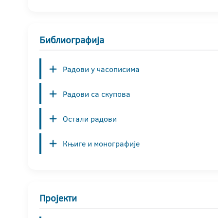
Библиографија
Радови у часописима
Радови са скупова
Остали радови
Књиге и монографије
Пројекти