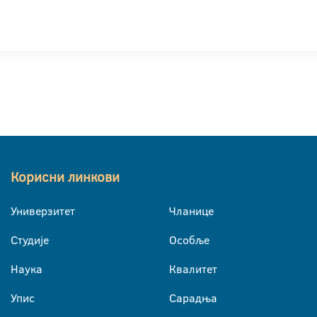
Корисни линкови
Универзитет
Чланице
Студије
Особље
Наука
Квалитет
Упис
Сарадња