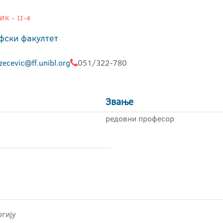
К - II-4
фски факултет
zecevic@ff.unibl.org
051/322-780
Звање
редовни професор
гију