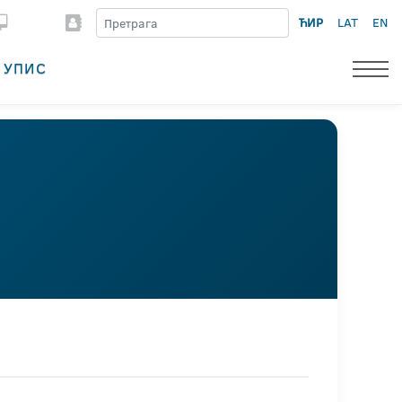
ЋИР
LAT
EN
УПИС