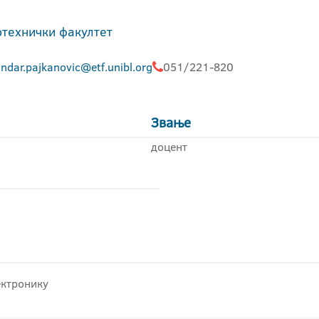
отехнички факултет
ndar.pajkanovic@etf.unibl.org
051/221-820
Звање
доцент
ектронику