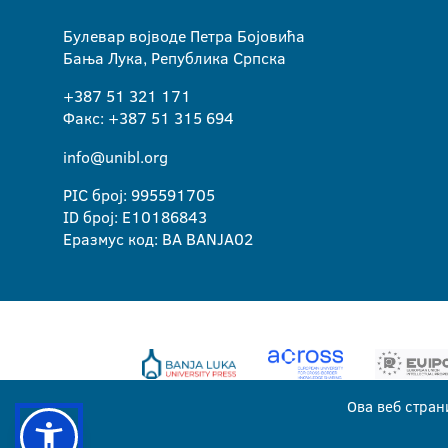
Булевар војводе Петра Бојовића
Бања Лука, Република Српска
+387 51 321 171
Факс: +387 51 315 694
info@unibl.org
PIC број: 995591705
ID број: E10186843
Еразмус код: BA BANJA02
Ова веб стран