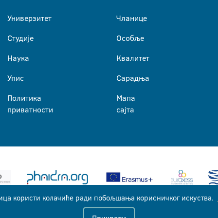
Универзитет
Чланице
Студије
Особље
Наука
Квалитет
Упис
Сарадња
Политика
Мапа
приватности
сајта
ица користи колачиће ради побољшања корисничког искуства.
Универзитет у Бањој Луци © 2026