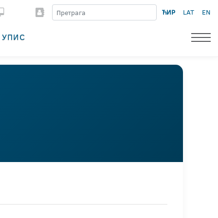
ЋИР
LAT
EN
УПИС