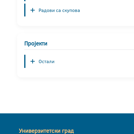
Радови са скупова
Пројекти
Остали
Универзитетски град