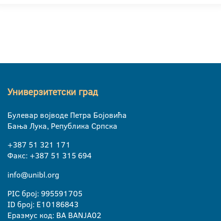
Универзитетски град
Булевар војводе Петра Бојовића
Бања Лука, Република Српска
+387 51 321 171
Факс: +387 51 315 694
info@unibl.org
PIC број: 995591705
ID број: E10186843
Еразмус код: BA BANJA02