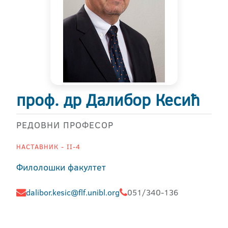
проф. др Далибор Кесић
РЕДОВНИ ПРОФЕСОР
НАСТАВНИК - II-4
Филолошки факултет
dalibor.kesic@flf.unibl.org
051/340-136