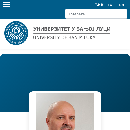
ЋИР
LAT
EN