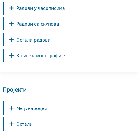
Радови у часописима
Радови са скупова
Остали радови
Књиге и монографије
Пројекти
Међународни
Остали