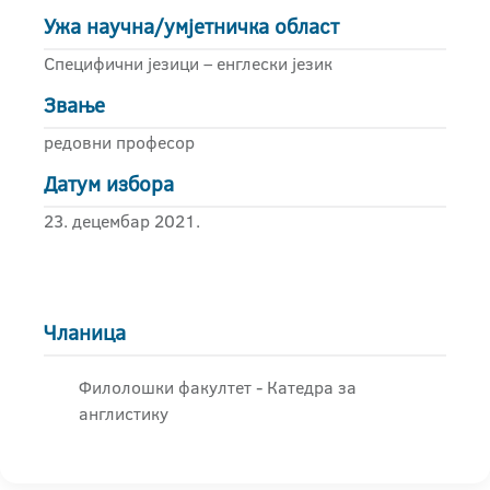
Ужа научна/умјетничка област
Специфични језици – енглески језик
Звање
редовни професор
Датум избора
23. децембар 2021.
Чланица
Филолошки факултет - Катедра за
англистику